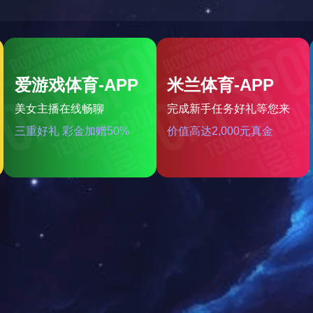
RMATION
网架钢结构配件规格-网架