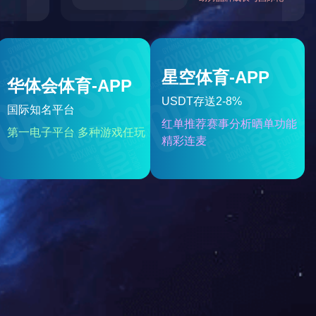
配件生产的技术要求