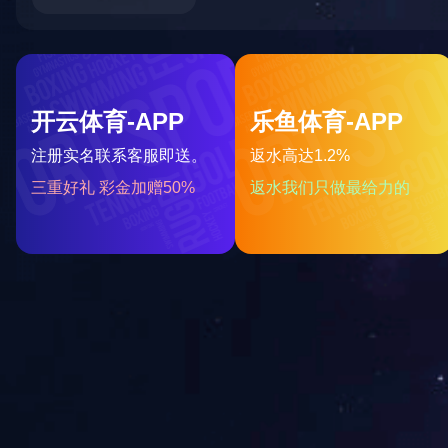
案例详情
您可能感兴趣的新闻
POPULAR INFO
网架套筒螺栓-螺栓球网架加工设计安装方法