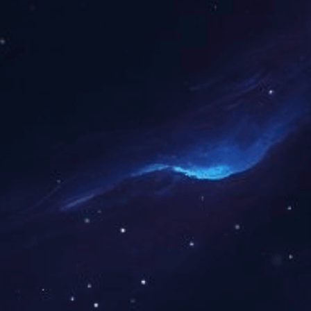
2025-09-18
螺栓球节点网架生产加工、安装中出現的产品质量问题,
斜、锥夹锥璧与底版交汇处不倒圆角、契形马蹄子…
网架锥头价格-什么是网架锥头
2025-09-18
锥头是螺栓球钢网架结构中采用的零配件，电焊焊接在钢管
的挤出机螺杆越过其底端圆洞拧入螺栓球，螺丝帽在锥头
联系电话：15862188298 / 15862188291