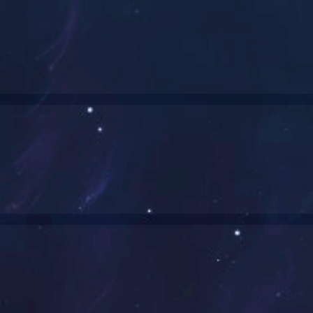
口
网架杆件
网架锥头
网架套
四方套筒
更新时间：2025-09-18